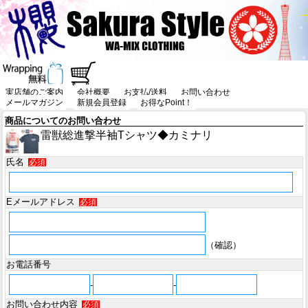
実店舗のご案内
会社概要
お支払/送料
お問い合わせ
メールマガジン
新規会員登録
お得なPoint！
商品についてのお問い合わせ
雷獣総進撃半袖Tシャツ◆カミナリ
氏名
必須
Eメールアドレス
必須
（確認）
お電話番号
-
-
お問い合わせ内容
必須