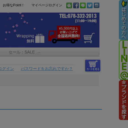
お得なPoint！
マイページログイン
セール：SALE
ログイン
パスワードをお忘れですか？