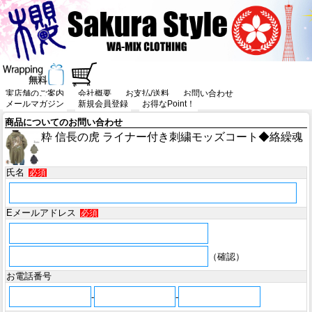
実店舗のご案内
会社概要
お支払/送料
お問い合わせ
メールマガジン
新規会員登録
お得なPoint！
商品についてのお問い合わせ
粋 信長の虎 ライナー付き刺繍モッズコート◆絡繰魂
氏名
必須
Eメールアドレス
必須
（確認）
お電話番号
-
-