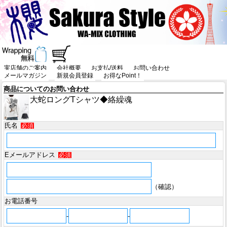
実店舗のご案内
会社概要
お支払/送料
お問い合わせ
メールマガジン
新規会員登録
お得なPoint！
商品についてのお問い合わせ
大蛇ロングTシャツ◆絡繰魂
氏名
必須
Eメールアドレス
必須
（確認）
お電話番号
-
-