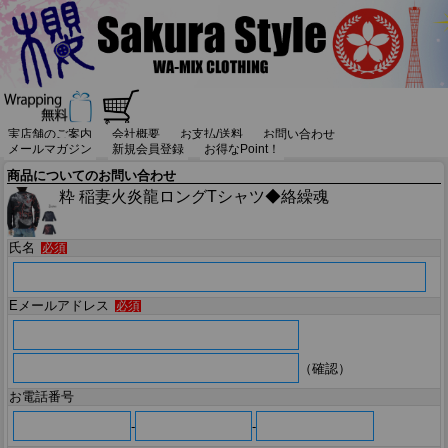
実店舗のご案内
会社概要
お支払/送料
お問い合わせ
メールマガジン
新規会員登録
お得なPoint！
商品についてのお問い合わせ
粋 稲妻火炎龍ロングTシャツ◆絡繰魂
氏名
必須
Eメールアドレス
必須
（確認）
お電話番号
-
-