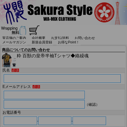
実店舗のご案内
会社概要
お支払/送料
お問い合わせ
メールマガジン
新規会員登録
お得なPoint！
商品についてのお問い合わせ
粋 百獣の皇帝半袖Tシャツ◆絡繰魂
氏名
必須
Eメールアドレス
必須
（確認）
お電話番号
-
-