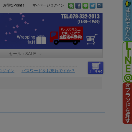
お得なPoint！
マイページログイン
セール：SALE
ログイン
パスワードをお忘れですか？