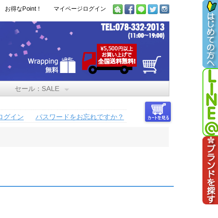
お得なPoint！
マイページログイン
セール：SALE
ログイン
パスワードをお忘れですか？