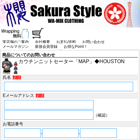
実店舗のご案内
会社概要
お支払/送料
お問い合わせ
メールマガジン
新規会員登録
お得なPoint！
商品についてのお問い合わせ
カウチンニットセーター「MAP」◆HOUSTON
氏名
必須
Eメールアドレス
必須
（確認）
お電話番号
-
-