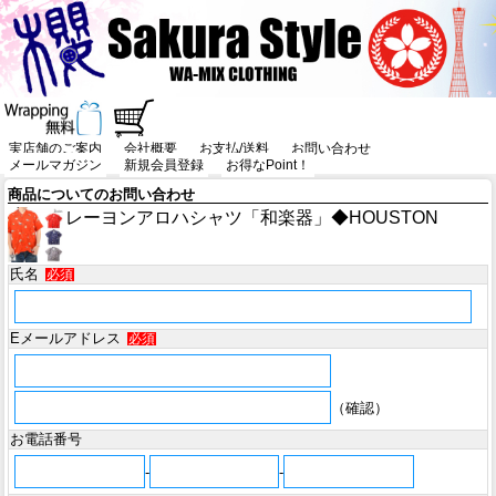
実店舗のご案内
会社概要
お支払/送料
お問い合わせ
メールマガジン
新規会員登録
お得なPoint！
商品についてのお問い合わせ
レーヨンアロハシャツ「和楽器」◆HOUSTON
氏名
必須
Eメールアドレス
必須
（確認）
お電話番号
-
-