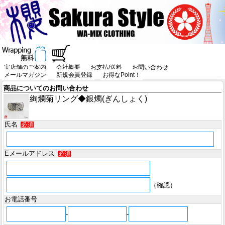
実店舗のご案内
会社概要
お支払/送料
お問い合わせ
メールマガジン
新規会員登録
お得なPoint！
商品についてのお問い合わせ
絢爛菊リング◆銀燭(ぎんしょく)
氏名
必須
Eメールアドレス
必須
（確認）
お電話番号
-
-