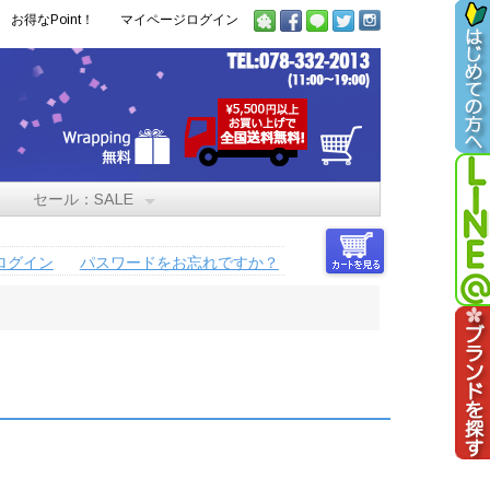
お得なPoint！
マイページログイン
セール：SALE
ログイン
パスワードをお忘れですか？