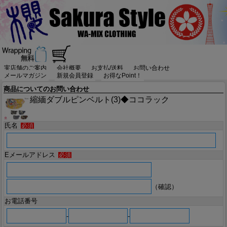
実店舗のご案内
会社概要
お支払/送料
お問い合わせ
メールマガジン
新規会員登録
お得なPoint！
商品についてのお問い合わせ
縮緬ダブルピンベルト(3)◆ココラック
氏名
必須
Eメールアドレス
必須
（確認）
お電話番号
-
-