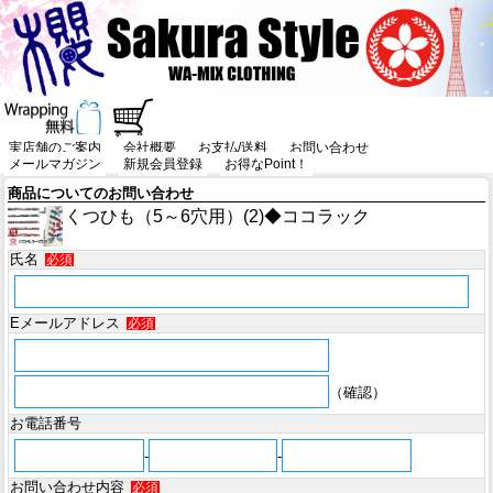
実店舗のご案内
会社概要
お支払/送料
お問い合わせ
メールマガジン
新規会員登録
お得なPoint！
商品についてのお問い合わせ
くつひも（5～6穴用）(2)◆ココラック
氏名
必須
Eメールアドレス
必須
（確認）
お電話番号
-
-
お問い合わせ内容
必須