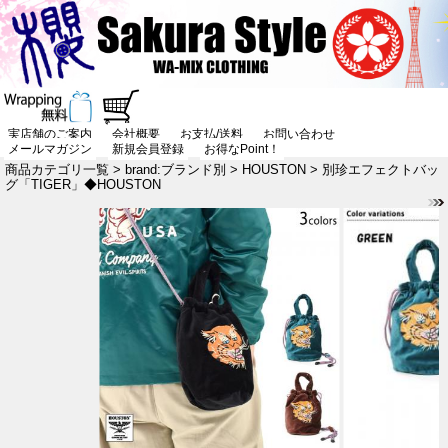
実店舗のご案内
会社概要
お支払/送料
お問い合わせ
メールマガジン
新規会員登録
お得なPoint！
商品カテゴリ一覧
>
brand:ブランド別
>
HOUSTON
> 別珍エフェクトバッ
グ「TIGER」◆HOUSTON