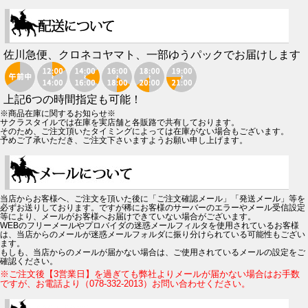
佐川急便、クロネコヤマト、一部ゆうパックでお届けします
上記6つの時間指定も可能！
※商品在庫に関するお知らせ※
サクラスタイルでは在庫を実店舗と各販路で共有しております。
そのため、ご注文頂いたタイミングによっては在庫がない場合もございます。
予めご了承いただき、ご注文下さいますようお願い申し上げます。
当店からお客様へ、ご注文を頂いた後に「ご注文確認メール」「発送メール」等を
必ずお送りしております。ですが稀にお客様のサーバーのエラーやメール受信設定
等により、メールがお客様へお届けできていない場合がございます。
WEBのフリーメールやプロバイダの迷惑メールフィルタを使用されているお客様
は、当店からのメールが迷惑メールフォルダに振り分けられている可能性もござい
ます。
もしも、当店からのメールが届かない場合は、ご使用されているメールの設定をご
確認ください。
※ご注文後【3営業日】を過ぎても弊社よりメールが届かない場合はお手数
ですが、お電話より（078-332-2013）お問い合わせください。