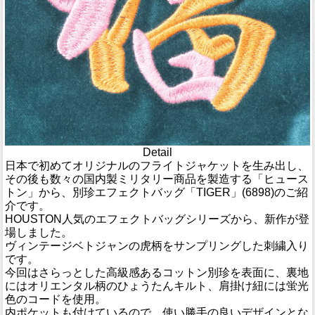
Detail
日本で初めてオリジナルのフライトジャケットを生み出し、
その後も数々の国内製ミリタリー商品を製造する「ヒュース
トン」から、別珍エフェクトバッグ「TIGER」(6898)のご紹
介です。
HOUSTON人気のエフェクトバッグシリーズから、新作が登
場しました。
ヴィンテージベトジャンの虎柄をサンプリングした刺繍入り
です。
今回はさらっとした高級感あるコットン別珍を表面に、裏地
にはオリエンタル柄のひょうたんキルト、肩掛け紐には蛍光
色のコードを使用。
内ポケットも付けているので、使い勝手の良いデザインとな