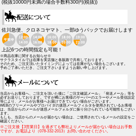
(税抜10000円未満の場合手数料300円(税抜))
佐川急便、クロネコヤマト、一部ゆうパックでお届けします
上記6つの時間指定も可能！
※商品在庫に関するお知らせ※
サクラスタイルでは在庫を実店舗と各販路で共有しております。
そのため、ご注文頂いたタイミングによっては在庫がない場合もございます。
予めご了承いただき、ご注文下さいますようお願い申し上げます。
当店からお客様へ、ご注文を頂いた後に「ご注文確認メール」「発送メール」等を
必ずお送りしております。ですが稀にお客様のサーバーのエラーやメール受信設定
等により、メールがお客様へお届けできていない場合がございます。
WEBのフリーメールやプロバイダの迷惑メールフィルタを使用されているお客様
は、当店からのメールが迷惑メールフォルダに振り分けられている可能性もござい
ます。
もしも、当店からのメールが届かない場合は、ご使用されているメールの設定をご
確認ください。
※ご注文後【3営業日】を過ぎても弊社よりメールが届かない場合はお手数
ですが、お電話より（078-332-2013）お問い合わせください。