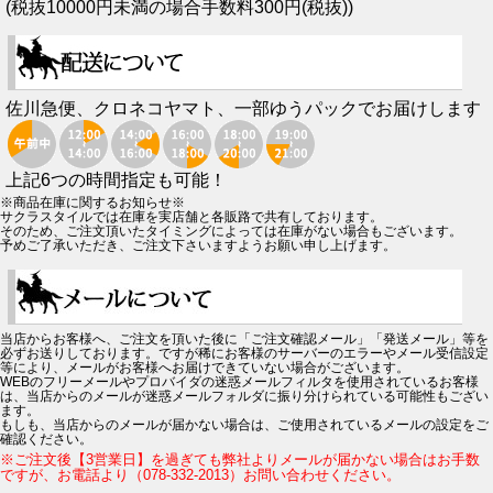
(税抜10000円未満の場合手数料300円(税抜))
佐川急便、クロネコヤマト、一部ゆうパックでお届けします
上記6つの時間指定も可能！
※商品在庫に関するお知らせ※
サクラスタイルでは在庫を実店舗と各販路で共有しております。
そのため、ご注文頂いたタイミングによっては在庫がない場合もございます。
予めご了承いただき、ご注文下さいますようお願い申し上げます。
当店からお客様へ、ご注文を頂いた後に「ご注文確認メール」「発送メール」等を
必ずお送りしております。ですが稀にお客様のサーバーのエラーやメール受信設定
等により、メールがお客様へお届けできていない場合がございます。
WEBのフリーメールやプロバイダの迷惑メールフィルタを使用されているお客様
は、当店からのメールが迷惑メールフォルダに振り分けられている可能性もござい
ます。
もしも、当店からのメールが届かない場合は、ご使用されているメールの設定をご
確認ください。
※ご注文後【3営業日】を過ぎても弊社よりメールが届かない場合はお手数
ですが、お電話より（078-332-2013）お問い合わせください。