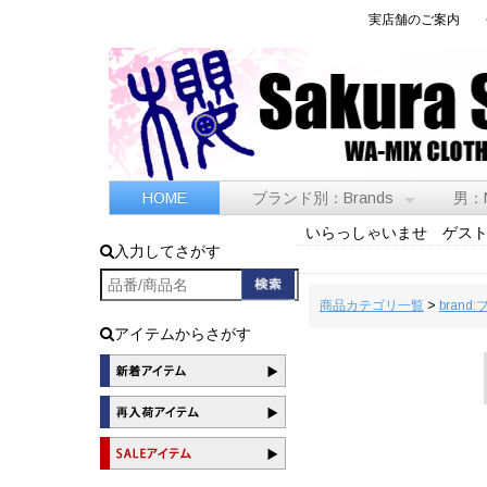
実店舗のご案内
HOME
ブランド別：Brands
男：
いらっしゃいませ ゲス
入力してさがす
商品カテゴリ一覧
>
brand
アイテムからさがす