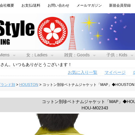
会社概要
お支払/送料
お問い合わせ
メールマガジン
新規会員登録
Mens
女：Ladies
雑貨：Goods
子供：Kids
トさん。いつもありがとうございます！
お気に入り一覧
マイページ
:ブランド別
>
HOUSTON
> コットン別珍ベトナムジャケット「MAP」◆HOUSTON
コットン別珍ベトナムジャケット「MAP」◆HOU
HOU-M02343