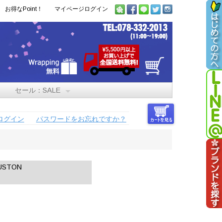
お得なPoint！
マイページログイン
セール：SALE
ログイン
パスワードをお忘れですか？
STON