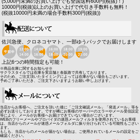
(5,000円未満のお買い上げでも全国送料600円(税抜)！)
10000円(税抜)以上のお買い上げで代引き手数料も無料！
(税抜10000円未満の場合手数料300円(税抜))
佐川急便、クロネコヤマト、一部ゆうパックでお届けします
上記6つの時間指定も可能！
※商品在庫に関するお知らせ※
サクラスタイルでは在庫を実店舗と各販路で共有しております。
そのため、ご注文頂いたタイミングによっては在庫がない場合もございます。
予めご了承いただき、ご注文下さいますようお願い申し上げます。
当店からお客様へ、ご注文を頂いた後に「ご注文確認メール」「発送メール」等を
必ずお送りしております。ですが稀にお客様のサーバーのエラーやメール受信設定
等により、メールがお客様へお届けできていない場合がございます。
WEBのフリーメールやプロバイダの迷惑メールフィルタを使用されているお客様
は、当店からのメールが迷惑メールフォルダに振り分けられている可能性もござい
ます。
もしも、当店からのメールが届かない場合は、ご使用されているメールの設定をご
確認ください。