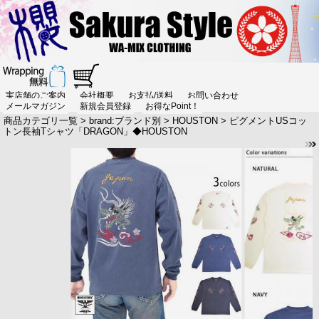
実店舗のご案内
会社概要
お支払/送料
お問い合わせ
メールマガジン
新規会員登録
お得なPoint！
商品カテゴリ一覧
>
brand:ブランド別
>
HOUSTON
> ピグメントUSコッ
トン長袖Tシャツ「DRAGON」◆HOUSTON