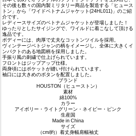
その後も数々の国内製ミリタリー商品を製造する「ヒュース
トン」から「ワイドベトナムジャケット(24HL011)」のご紹
介です。
レディースサイズのベトナムジャケットが登場しました！
ゆったりとしたサイジングで、ワイルドに着こなして頂ける
逸品です。
ボディーには、肉厚で丈夫なコットンツイルを採用。
ヴィンテージベトジャンの柄をイメージし、全体に大きくイ
ンパクトのある地図柄を採用しました。
手振り風の刺繍で仕上げられています。
フロントはジップアップ仕様。
両身頃にはポケットが縫い付けられています。
袖口には大きめのボタンを配置しました。
ブランド
HOUSTON（ヒューストン）
素材
綿100%
カラー
アイボリー・ライトグリーン・ネイビー・ピンク
生産国
Made in China
サイズ
（cm/約）
着丈
身幅
肩幅
袖丈