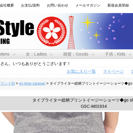
会社概要
お支払/送料
お問い合わせ
メールマガジン
新規会員登録
Mens
女：Ladies
雑貨：Goods
子供：Kids
トさん。いつもありがとうございます！
お気に入り一覧
マイページ
:ブランド別
>
go slow caravan
> タイプライター総柄プリントイージーショーツ◆go slow
タイプライター総柄プリントイージーショーツ◆go slow 
GSC-M01934