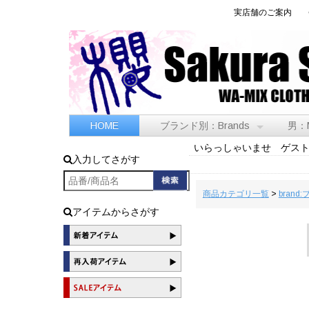
実店舗のご案内
HOME
ブランド別：Brands
男：
いらっしゃいませ ゲス
入力してさがす
商品カテゴリ一覧
>
brand
アイテムからさがす