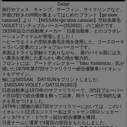
Detail
旅行やフェス、キャンプ、サーフィン、サイクリングなど、
外遊び好きの仲間が集まってはじめたブランド【go slow
caravan】より「【NISSAN×go slow caravan】空紡糸裏毛
VIOLETコンチョプルパーカー(352651)」のご紹介です。
1933年設立の自動車メーカー「日産自動車」とのコラボレ
ーションアイテムが登場しました！
ヘビーウエイトの空紡糸裏毛生地を使用した、ゴースローキ
ャラバン定番のコンチョプルパーカーです。
表面はドライな肌触りでありながら、 裏のパイル面には太
い裏糸を使用した柔らかい着心地が魅力的。
フロントには、アートディレクター「Taku Yoshimizu」氏が
描いた1979年第27回サファリラリー総合優勝車バイオレッ
トをデザイン。
袖にはNISSAN、DATSUNをプリントしました。
【NISSAN VIOLET／DATSUN160J】
日産自動車は1970年のサファリラリーで、3代目ブルーバー
ド(510型)で総合優勝を飾って以来、同ラリーで圧倒的な速
さを見せつけました。
1979年に開催の第27回サファリラリーにおいては、このバ
イオレット(正式エントリー名はダットサン160J:シェカー・
メッタ/マイク・ドウティ組)が総合優勝を獲得。
日産チームに通算で4度目の栄冠をもたらしました。