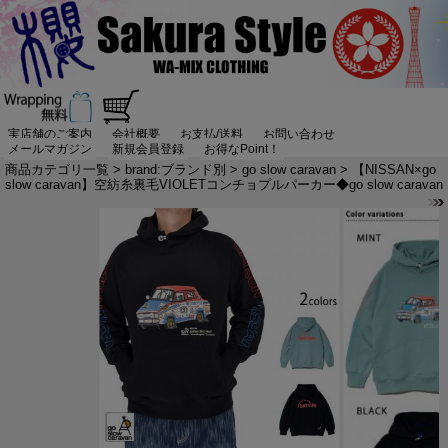
実店舗のご案内
会社概要
お支払/送料
お問い合わせ
メールマガジン
新規会員登録
お得なPoint！
商品カテゴリ一覧
>
brand:ブランド別
>
go slow caravan
> 【NISSAN×go
slow caravan】空紡糸裏毛VIOLETコンチョプルパーカー◆go slow caravan