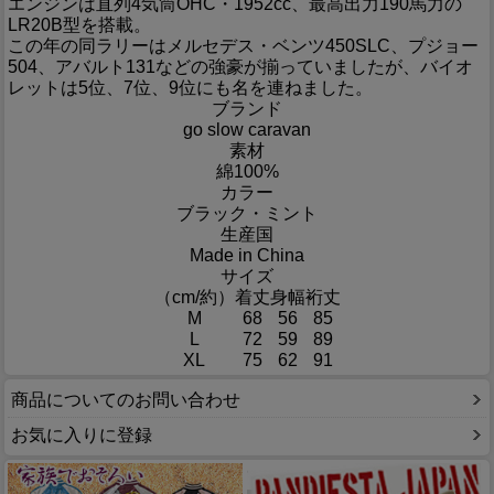
エンジンは直列4気筒OHC・1952cc、最高出力190馬力の
LR20B型を搭載。
この年の同ラリーはメルセデス・ベンツ450SLC、プジョー
504、アバルト131などの強豪が揃っていましたが、バイオ
レットは5位、7位、9位にも名を連ねました。
ブランド
go slow caravan
素材
綿100%
カラー
ブラック・ミント
生産国
Made in China
サイズ
（cm/約）
着丈
身幅
裄丈
M
68
56
85
L
72
59
89
XL
75
62
91
商品についてのお問い合わせ
お気に入りに登録