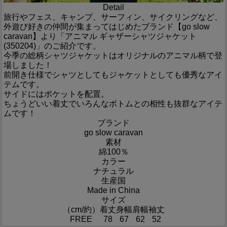
Detail
旅行やフェス、キャンプ、サーフィン、サイクリングなど、
外遊び好きの仲間が集まってはじめたブランド【go slow
caravan】より「アニマル ギャザーシャツジャケット
(350204)」のご紹介です。
今季の総柄シャツジャケットはオリジナルのアニマル柄で登
場しました！
前開き仕様でシャツとしてもジャケットとしても優秀なアイ
テムです。
サイドにはポケットを配置。
ちょうどいい着丈でいろんなボトムとの相性も抜群なアイテ
ムです！
ブランド
go slow caravan
素材
綿100％
カラー
ナチュラル
生産国
Made in China
サイズ
（cm/約）
着丈
身幅
肩幅
袖丈
FREE
78
67
62
52