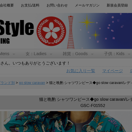
会社概要
お支払/送料
お問い合わせ
メールマガジン
新規会員登録
Mens
女：Ladies
雑貨：Goods
子供：Kids
トさん。いつもありがとうございます！
お気に入り一覧
マイページ
:ブランド別
>
go slow caravan
> 猫と晩酌 シャツワンピース◆go slow caravan/レ
猫と晩酌 シャツワンピース◆go slow caravan/
GSC-F01552