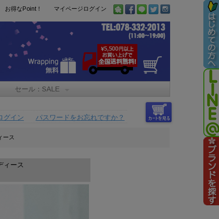
お得なPoint！
マイページログイン
セール：SALE
ログイン
パスワードをお忘れですか？
ディース
レディース