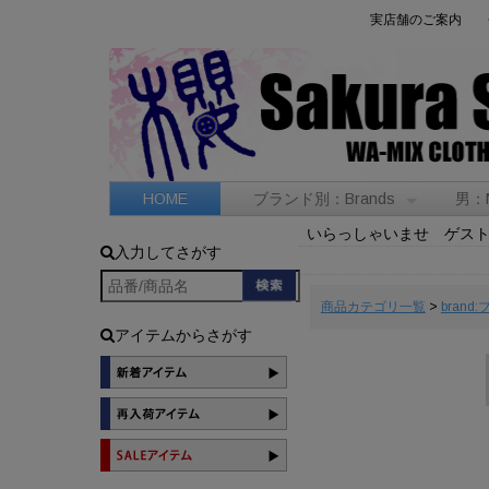
実店舗のご案内
HOME
ブランド別：Brands
男：
いらっしゃいませ ゲス
入力してさがす
商品カテゴリ一覧
>
brand
アイテムからさがす