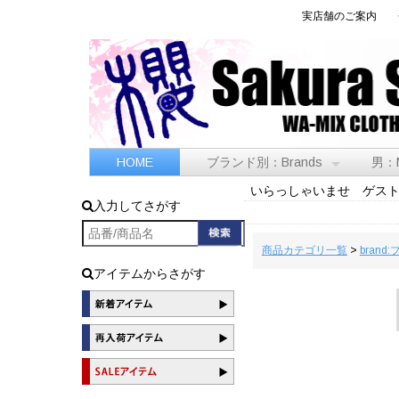
実店舗のご案内
HOME
ブランド別：Brands
男：
いらっしゃいませ ゲス
入力してさがす
商品カテゴリ一覧
>
brand
アイテムからさがす