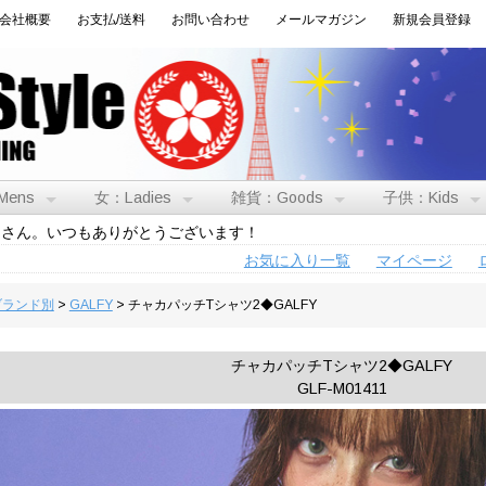
会社概要
お支払/送料
お問い合わせ
メールマガジン
新規会員登録
Mens
女：Ladies
雑貨：Goods
子供：Kids
トさん。いつもありがとうございます！
お気に入り一覧
マイページ
:ブランド別
>
GALFY
> チャカパッチTシャツ2◆GALFY
チャカパッチTシャツ2◆GALFY
GLF-M01411