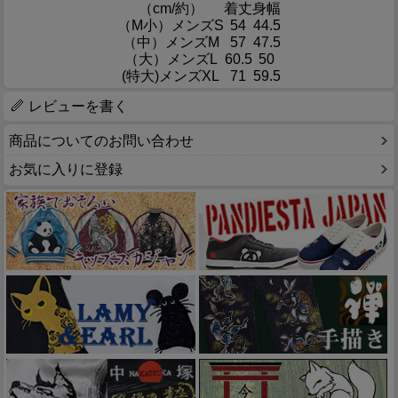
（cm/約）
着丈
身幅
（M小）メンズS
54
44.5
（中）メンズM
57
47.5
（大）メンズL
60.5
50
(特大)メンズXL
71
59.5
レビューを書く
商品についてのお問い合わせ
お気に入りに登録