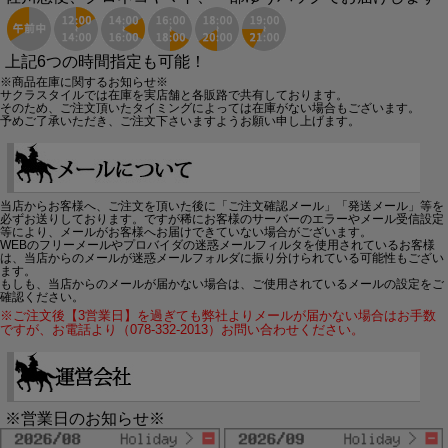
上記6つの時間指定も可能！
※商品在庫に関するお知らせ※
サクラスタイルでは在庫を実店舗と各販路で共有しております。
そのため、ご注文頂いたタイミングによっては在庫がない場合もございます。
予めご了承いただき、ご注文下さいますようお願い申し上げます。
当店からお客様へ、ご注文を頂いた後に「ご注文確認メール」「発送メール」等を
必ずお送りしております。ですが稀にお客様のサーバーのエラーやメール受信設定
等により、メールがお客様へお届けできていない場合がございます。
WEBのフリーメールやプロバイダの迷惑メールフィルタを使用されているお客様
は、当店からのメールが迷惑メールフォルダに振り分けられている可能性もござい
ます。
もしも、当店からのメールが届かない場合は、ご使用されているメールの設定をご
確認ください。
※ご注文後【3営業日】を過ぎても弊社よりメールが届かない場合はお手数
ですが、お電話より（078-332-2013）お問い合わせください。
※営業日のお知らせ※