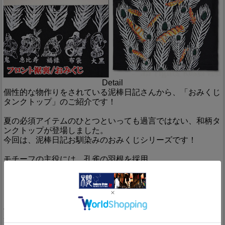
Detail
個性的な物作りをされている泥棒日記さんから、「おみくじ
タンクトップ」のご紹介です！
夏の必須アイテムのひとつといっても過言ではない、和柄タ
ンクトップが登場しました。
今回は、泥棒日記お馴染みのおみくじシリーズです！
モチーフの主役には、孔雀の羽根を採用。
四色分解でプリントを施してしてあるため、発色も良く美し
い仕上がりです。
フロントには孔雀の羽根が5本と、まわりに羽根がひらひら
と舞い落ちる様が表現されています。
バックにも同様に孔雀の羽根が舞い落ちる様子がデザインさ
れているのですが、こちらはモノトーンに仕上げました。