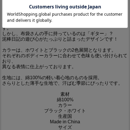
また、フロントの5本の孔雀の羽根を追いかけ、裾をめくる
と、そこにはおみくじの結果が記されています！
鬼、恵比寿、福禄寿、布袋、大黒天が並べられており、はず
れを示す鬼と、当たりを示す4つの神様が表現されていま
す。
しかし、布袋さんの手に持っているのは「ギター」？
泥棒日記の遊び心がたっぷりと詰まったデザインです！
カラーは、ホワイトとブラックの2色展開となります。
それぞれのボディーカラーに合わせて色味も使い分けられて
おり、
異なる表情に仕上がっております。
生地には、綿100%の軽い着心地のものを採用。
さらりとした薄手な生地で、汗ばむ季節にぴったりです。
素材
綿100%
カラー
ブラック・ホワイト
生産国
Made in China
サイズ