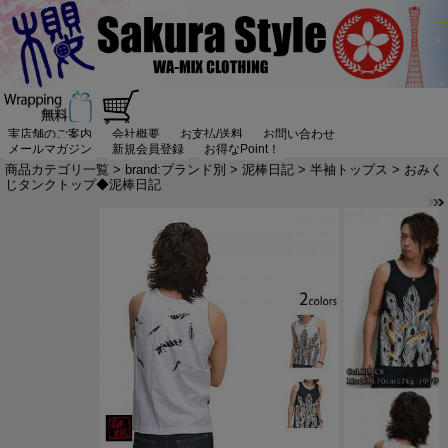
実店舗のご案内
会社概要
お支払/送料
お問い合わせ
メールマガジン
新規会員登録
お得なPoint！
商品カテゴリ一覧
>
brand:ブランド別
>
泥棒日記
>
半袖トップス
> おみく
じタンクトップ◆泥棒日記