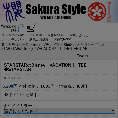
実店舗のご案内
会社概要
お支払/送料
お問い合わせ
メールマガジン
新規会員登録
お得なPoint！
商品カテゴリ一覧
>
brand:ブランド別
>
StarStar
>
半袖トップス
>
STARSTARのDisney「VACATION!!」TEE◆STARSTAR
Tweet
STARSTARのDisney「VACATION!!」TEE
◆STARSTAR
DRN-M18131
5,280円
(本体価格：4,800円 + 消費税：480円)
[48ポイント進呈 ]
サイズ／カラー