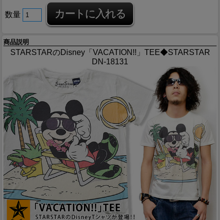
数量
商品説明
STARSTARのDisney「VACATION!!」TEE◆STARSTAR
DN-18131