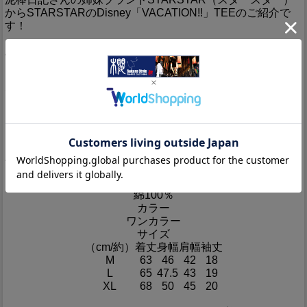
からSTARSTARのDisney「VACATION!!」TEEのご紹介で
す！
みんなの人気者みっきーが登場！！
ミッキーが南国でバケーション中。夏にぴったりのかわいい
デザイン♪
ヴィンテージ感あふれる風合いが、大人なミッキーＴシャツ
に仕上がっています。
肌触りがとても良く気心地VERY ＧＯＯＤ!!
素材
綿100％
カラー
ワンカラー
サイズ
（cm/約）
着丈
身幅
肩幅
袖丈
M
63
46
42
18
L
65
47.5
43
19
XL
68
50
45
20