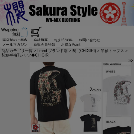
実店舗のご案内
会社概要
お支払/送料
お問い合わせ
メールマガジン
新規会員登録
お得なPoint！
商品カテゴリ一覧
>
brand:ブランド別
>
契（CHIGIRI)
>
半袖トップス
>
契鯨半袖Tシャツ◆CHIGIRI