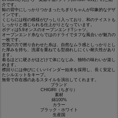
介です。
鯨の背中にしっかりつかまったちぎりちゃんが印象的なデザ
インです。
くじらには桜の模様がびっしり入っており、和のテイストも
しっかりと感じられる仕上がりとなっています。
ボディは5.9オンスのオープンエンドTシャツ。
オープンエンド糸ならではのドライでタフな風合いが魅力の
一枚です。
空気の力で撚り合わせた糸は、自然なムラ感としっかりとし
た厚みを持ち、洗濯を重ねても型崩れしにくい耐久性があり
ます。
着るほどに硬さがほどけて体になじみ、独特の味わいが楽し
めます。
襟回りには伸びにくいバインダー始末を採用し、長く安定し
たシルエットをキープ。
無骨で存在感のあるスタイルを演出してくれます。
ブランド
CHIGIRI（ちぎり）
素材
綿100%
カラー
ブラック・ホワイト
生産国