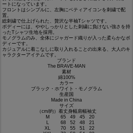
ートになっています。
フロントはシンプルに、左胸にベティアイコンを刺繍で配
置。
総刺繍で仕上げられた、贅沢な半袖Tシャツです。
ボディーには、ややしっかりとした刺繍に負けない強さを持
ったTシャツ生地を採用。
モノグラムのみ、全体にジャガード織りが入った柔らかなボ
ディーです。
カジュアルに着こなしに取り入れることの出来る、大人のキ
ャラクターアイテムです。
ブランド
The BRAVE-MAN
素材
綿100%
カラー
ブラック・ホワイト・モノグラム
生産国
Made in China
サイズ
（cm/約）
着丈
身幅
肩幅
袖丈
M
65
49
45
20
L
68
52
48
21
XL
70
55
51
22