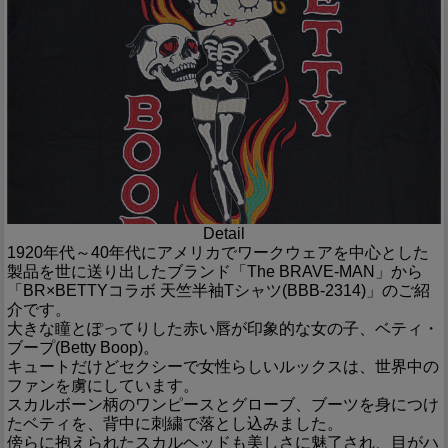
Detail
1920年代～40年代にアメリカでワークウェアを中心とした
製品を世に送り出したブランド「The BRAVE-MAN」から
「BR×BETTYコラボ 天竺半袖Tシャツ(BBB-2314)」のご紹
介です。
大きな瞳とぽってりした赤い唇が印象的な女の子、ベティ・
ブープ(Betty Boop)。
キュートだけどセクシーで女性らしいルックスは、世界中の
ファンを虜にしています。
スカルボーン柄のワンピースとグローブ、ブーツを身につけ
たベティを、背中に刺繍で落とし込みました。
傍らに抱えられたスカルヘッドも美しさに魅了され、目がハ