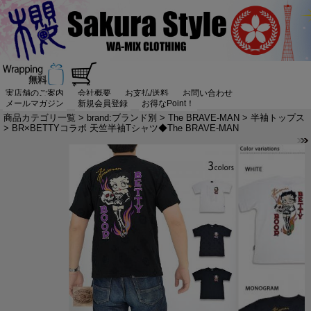
実店舗のご案内
会社概要
お支払/送料
お問い合わせ
メールマガジン
新規会員登録
お得なPoint！
商品カテゴリ一覧
>
brand:ブランド別
>
The BRAVE-MAN
>
半袖トップス
> BR×BETTYコラボ 天竺半袖Tシャツ◆The BRAVE-MAN