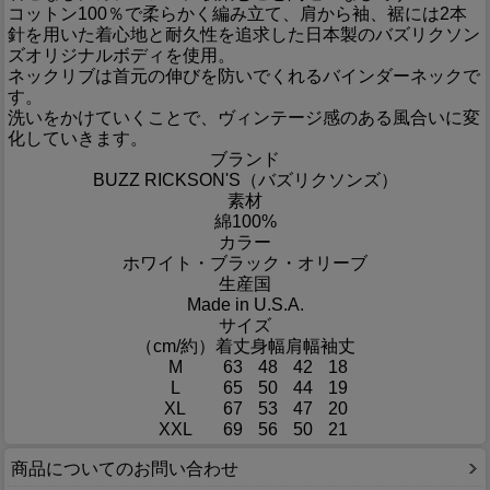
コットン100％で柔らかく編み立て、肩から袖、裾には2本
針を用いた着心地と耐久性を追求した日本製のバズリクソン
ズオリジナルボディを使用。
ネックリブは首元の伸びを防いでくれるバインダーネックで
す。
洗いをかけていくことで、ヴィンテージ感のある風合いに変
化していきます。
ブランド
BUZZ RICKSON'S（バズリクソンズ）
素材
綿100%
カラー
ホワイト・ブラック・オリーブ
生産国
Made in U.S.A.
サイズ
（cm/約）
着丈
身幅
肩幅
袖丈
M
63
48
42
18
L
65
50
44
19
XL
67
53
47
20
XXL
69
56
50
21
商品についてのお問い合わせ