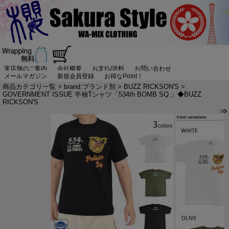
実店舗のご案内
会社概要
お支払/送料
お問い合わせ
メールマガジン
新規会員登録
お得なPoint！
商品カテゴリ一覧
>
brand:ブランド別
>
BUZZ RICKSON'S
>
GOVERNMENT ISSUE 半袖Tシャツ「534th BOMB SQ.」◆BUZZ
RICKSON'S