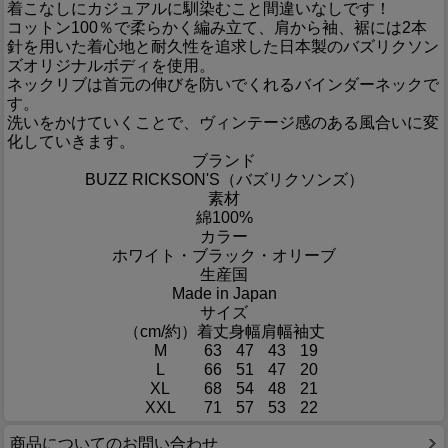
着こなしにカジュアルに馴染むこと間違いなしです！
コットン100％で柔らかく編み立て、肩から袖、裾には2本
針を用いた着心地と耐久性を追求した日本製のバズリクソン
ズオリジナルボディを使用。
ネックリブは首元の伸びを防いでくれるバインダーネックで
す。
洗いをかけていくことで、ヴィンテージ感のある風合いに変
化していきます。
ブランド
BUZZ RICKSON'S（バズリクソンズ）
素材
綿100%
カラー
ホワイト・ブラック・オリーブ
生産国
Made in Japan
サイズ
（cm/約）
着丈
身幅
肩幅
袖丈
M
63
47
43
19
L
66
51
47
20
XL
68
54
48
21
XXL
71
57
53
22
商品についてのお問い合わせ