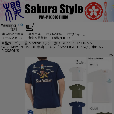
実店舗のご案内
会社概要
お支払/送料
お問い合わせ
メールマガジン
新規会員登録
お得なPoint！
商品カテゴリ一覧
>
brand:ブランド別
>
BUZZ RICKSON'S
>
GOVERNMENT ISSUE 半袖Tシャツ「72nd FIGHTER SQ.」◆BUZZ
RICKSON'S