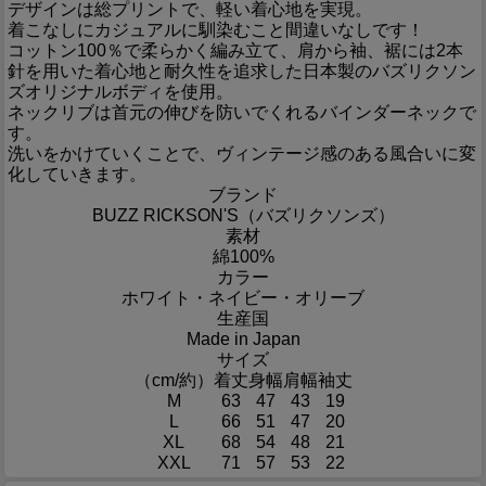
デザインは総プリントで、軽い着心地を実現。
着こなしにカジュアルに馴染むこと間違いなしです！
コットン100％で柔らかく編み立て、肩から袖、裾には2本
針を用いた着心地と耐久性を追求した日本製のバズリクソン
ズオリジナルボディを使用。
ネックリブは首元の伸びを防いでくれるバインダーネックで
す。
洗いをかけていくことで、ヴィンテージ感のある風合いに変
化していきます。
ブランド
BUZZ RICKSON'S（バズリクソンズ）
素材
綿100%
カラー
ホワイト・ネイビー・オリーブ
生産国
Made in Japan
サイズ
（cm/約）
着丈
身幅
肩幅
袖丈
M
63
47
43
19
L
66
51
47
20
XL
68
54
48
21
XXL
71
57
53
22