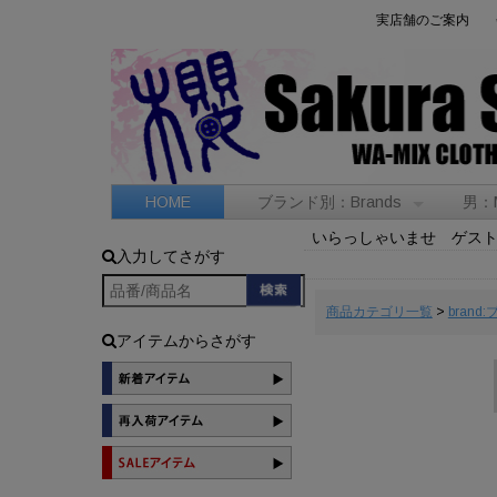
実店舗のご案内
HOME
ブランド別：Brands
男：
いらっしゃいませ ゲス
入力してさがす
商品カテゴリ一覧
>
brand
アイテムからさがす