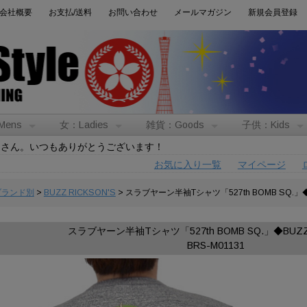
会社概要
お支払/送料
お問い合わせ
メールマガジン
新規会員登録
Mens
女：Ladies
雑貨：Goods
子供：Kids
トさん。いつもありがとうございます！
お気に入り一覧
マイページ
:ブランド別
>
BUZZ RICKSON'S
> スラブヤーン半袖Tシャツ「527th BOMB SQ.」◆B
スラブヤーン半袖Tシャツ「527th BOMB SQ.」◆BUZZ 
BRS-M01131