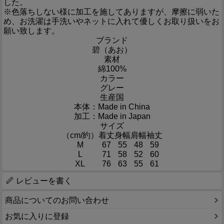
した。
※色落ちしない様に加工を施してありますが、摩擦に弱いた
め、お洗濯は手洗いやネットに入れて優しくお取り扱いをお
願い致します。
ブランド
碧（あお）
素材
綿100%
カラー
グレー
生産国
本体：Made in China
加工：Made in Japan
サイズ
（cm/約）
着丈
身幅
肩幅
袖丈
M
67
55
48
59
L
71
58
52
60
XL
76
63
55
61
レビューを書く
商品についてのお問い合わせ
お気に入りに登録