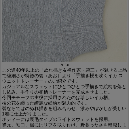
Detail
この道40年以上の「ぬれ描き友禅作家・碧三」が魅せる上品
で繊細さが特徴の碧（あお）より「手描き桜を吹くイカ ス
ウェットトレーナー」のご紹介です。
カジュアルなスウェットにひとつひとつ手描きで絵柄を落と
し込み、手作りの和柄トレーナーを完成させました。
今回モチーフの主役に採用されたのは珍しいイカ柄。
桜の花を纏った綺麗な絵柄が魅力的です。
碧ならではのぬれ描きを組み合わせ、滲みやぼかしが美しい
1着に仕上がりました。
ボディーには裏毛タイプのライトスウェットを採用。
襟元、袖口、裾にはリブを取り付け、野暮ったさを軽減しま