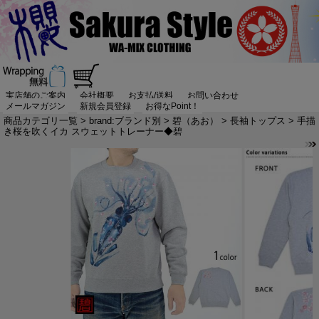
実店舗のご案内
会社概要
お支払/送料
お問い合わせ
メールマガジン
新規会員登録
お得なPoint！
商品カテゴリ一覧
>
brand:ブランド別
>
碧（あお）
>
長袖トップス
> 手描
き桜を吹くイカ スウェットトレーナー◆碧