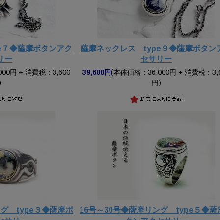
pe７◆薩摩ボタンアク
薩摩ネックレス type９◆薩摩ボタン
リー
セサリー
00円 + 消費税：3,600
39,600円
(本体価格：36,000円 + 消費税：3,
)
円)
グ type３◆薩摩ボ
16号～30号◆薩摩リング type５◆薩