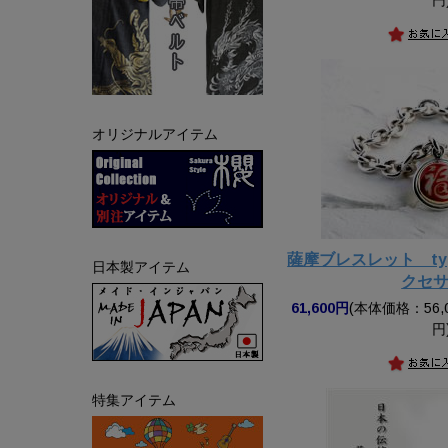
オリジナルアイテム
薩摩ブレスレット t
日本製アイテム
クセ
61,600円
(本体価格：56,0
円
特集アイテム