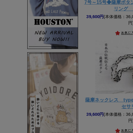
7号～15号◆薩摩ボ
リング t
39,600円
(本体価格：36,0
円
薩摩ネックレス ty
セサ
39,600円
(本体価格：36,0
円