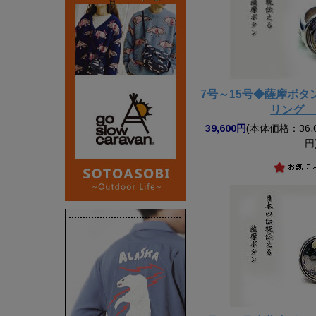
7号～15号◆薩摩ボ
リング t
39,600円
(本体価格：36,0
円