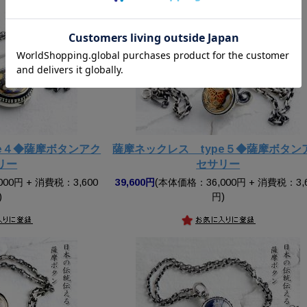
pe４◆薩摩ボタンアク
薩摩ネックレス type５◆薩摩ボタン
リー
セサリー
00円 + 消費税：3,600
39,600円
(本体価格：36,000円 + 消費税：3,
)
円)