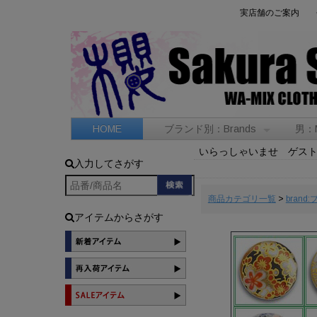
実店舗のご案内
HOME
ブランド別：Brands
男：
いらっしゃいませ ゲス
入力してさがす
商品カテゴリ一覧
>
brand
アイテムからさがす