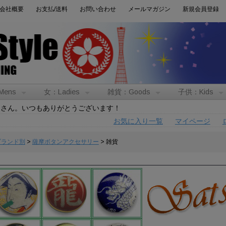
会社概要
お支払/送料
お問い合わせ
メールマガジン
新規会員登録
Mens
女：Ladies
雑貨：Goods
子供：Kids
トさん。いつもありがとうございます！
お気に入り一覧
マイページ
:ブランド別
>
薩摩ボタンアクセサリー
> 雑貨