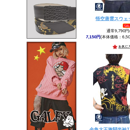
悟空唐雲スウェ
通常9,790
7,150円
(本体価格：6,50
金角大王激闘半袖