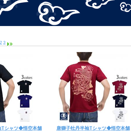
2
3
袖Tシャツ◆悟空本舗
唐獅子牡丹半袖Tシャツ◆悟空本舗