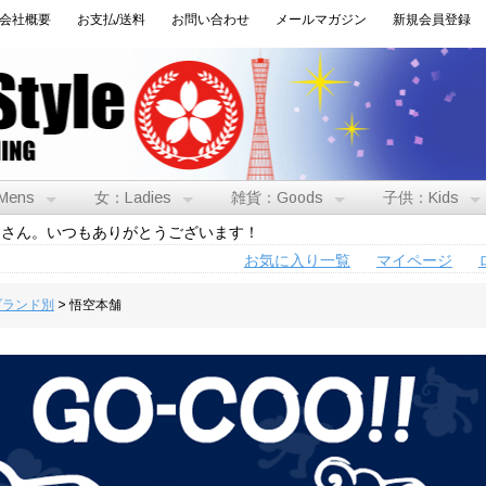
会社概要
お支払/送料
お問い合わせ
メールマガジン
新規会員登録
Mens
女：Ladies
雑貨：Goods
子供：Kids
トさん。いつもありがとうございます！
お気に入り一覧
マイページ
:ブランド別
> 悟空本舗