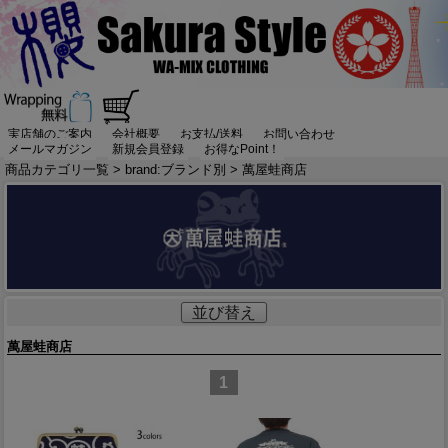
実店舗のご案内
会社概要
お支払/送料
お問い合わせ
メールマガジン
新規会員登録
お得なPoint！
商品カテゴリ一覧
>
brand:ブランド別
> 萬屋蛙商店
並び替え
萬屋蛙商店
1