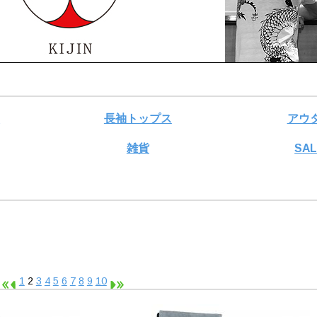
ス
長袖トップス
アウ
雑貨
SA
1
2
3
4
5
6
7
8
9
10