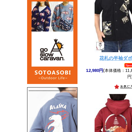
花札の半袖ダ
12,980円
(本体価格：11,8
円