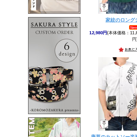
家紋のロング
12,980円
(本体価格：11,8
円
唐草のカットソー半