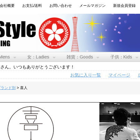
会社概要
お支払/送料
お問い合わせ
メールマガジン
新規会員登録
Mens
女：Ladies
雑貨：Goods
子供：Kids
トさん。いつもありがとうございます！
お気に入り一覧
マイページ
:ブランド別
> 喜人