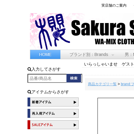
実店舗のご案内
HOME
ブランド別：Brands
男：
いらっしゃいませ ゲス
入力してさがす
商品カテゴリ一覧
>
brand
アイテムからさがす