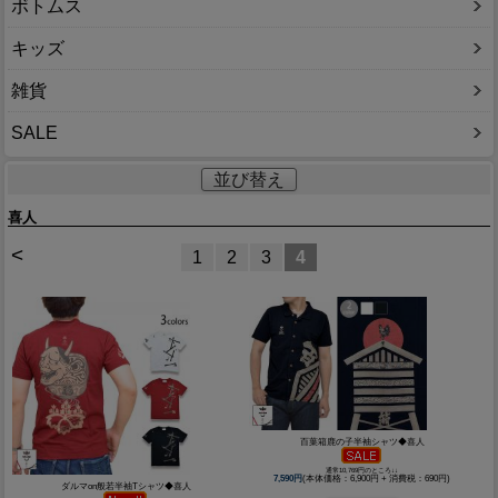
ボトムス
キッズ
雑貨
SALE
並び替え
喜人
<
1
2
3
4
百葉箱鹿の子半袖シャツ◆喜人
通常10,769円のところ↓↓
7,590円
(本体価格：6,900円 + 消費税：690円)
ダルマon般若半袖Tシャツ◆喜人