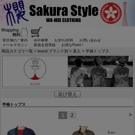
実店舗のご案内
会社概要
お支払/送料
お問い合わせ
メールマガジン
新規会員登録
お得なPoint！
商品カテゴリ一覧
>
brand:ブランド別
>
喜人
> 半袖トップス
並び替え
半袖トップス
>
1
2