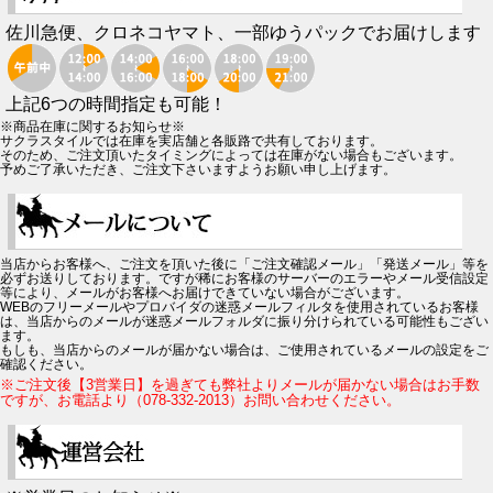
佐川急便、クロネコヤマト、一部ゆうパックでお届けします
上記6つの時間指定も可能！
※商品在庫に関するお知らせ※
サクラスタイルでは在庫を実店舗と各販路で共有しております。
そのため、ご注文頂いたタイミングによっては在庫がない場合もございます。
予めご了承いただき、ご注文下さいますようお願い申し上げます。
当店からお客様へ、ご注文を頂いた後に「ご注文確認メール」「発送メール」等を
必ずお送りしております。ですが稀にお客様のサーバーのエラーやメール受信設定
等により、メールがお客様へお届けできていない場合がございます。
WEBのフリーメールやプロバイダの迷惑メールフィルタを使用されているお客様
は、当店からのメールが迷惑メールフォルダに振り分けられている可能性もござい
ます。
もしも、当店からのメールが届かない場合は、ご使用されているメールの設定をご
確認ください。
※ご注文後【3営業日】を過ぎても弊社よりメールが届かない場合はお手数
ですが、お電話より（078-332-2013）お問い合わせください。