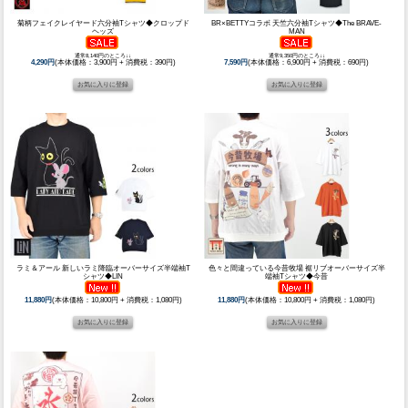
菊柄フェイクレイヤード六分袖Tシャツ◆クロップド
BR×BETTYコラボ 天竺六分袖Tシャツ◆The BRAVE-
ヘッズ
MAN
通常8,140円のところ↓↓
通常9,350円のところ↓↓
4,290円
(本体価格：3,900円 + 消費税：390円)
7,590円
(本体価格：6,900円 + 消費税：690円)
ラミ＆アール 新しいラミ降臨オーバーサイズ半端袖T
色々と間違っている今昔牧場 裾リブオーバーサイズ半
シャツ◆LIN
端袖Tシャツ◆今昔
11,880円
(本体価格：10,800円 + 消費税：1,080円)
11,880円
(本体価格：10,800円 + 消費税：1,080円)