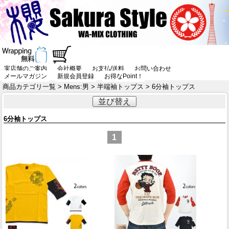
実店舗のご案内
会社概要
お支払/送料
お問い合わせ
メールマガジン
新規会員登録
お得なPoint！
商品カテゴリ一覧
>
Mens:男
>
半端袖トップス
> 6分袖トップス
並び替え
6分袖トップス
1