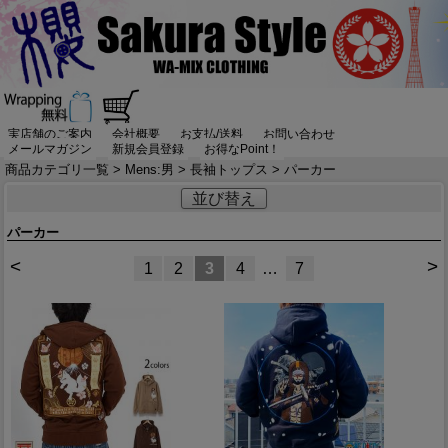
実店舗のご案内
会社概要
お支払/送料
お問い合わせ
メールマガジン
新規会員登録
お得なPoint！
商品カテゴリ一覧
>
Mens:男
>
長袖トップス
> パーカー
並び替え
パーカー
<
>
1
2
3
4
…
7