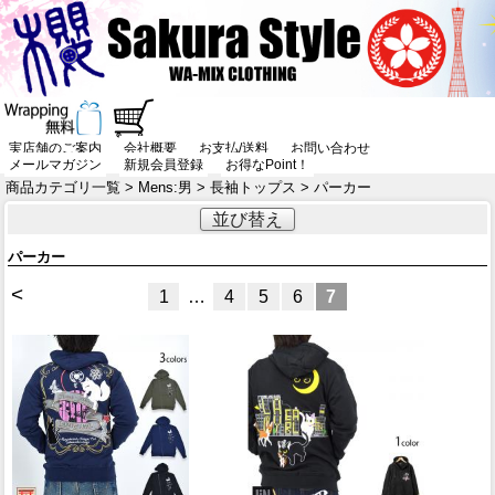
実店舗のご案内
会社概要
お支払/送料
お問い合わせ
メールマガジン
新規会員登録
お得なPoint！
商品カテゴリ一覧
>
Mens:男
>
長袖トップス
> パーカー
並び替え
パーカー
<
1
…
4
5
6
7