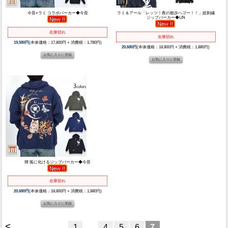
今昔×ラミ コラボパーカー◆今昔
ラミ＆アール「レッツ！夜の散歩へゴー！！」総刺繍
ジップパーカー◆LIN
在庫切れ
在庫切れ
19,580円
(本体価格：17,800円 + 消費税：1,780円)
20,680円
(本体価格：18,800円 + 消費税：1,880円)
狸 狐に化けるジップパーカー◆今昔
在庫切れ
20,680円
(本体価格：18,800円 + 消費税：1,880円)
<
1
…
4
5
6
7