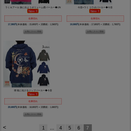
ラミ＆アール 旅に出ようボリューム襟パーカー◆LIN
今昔×ラミ コラボパーカー◆今昔
在庫切れ
在庫切れ
17,380円
(本体価格：15,800円 + 消費税：1,580円)
19,580円
(本体価格：17,800円 + 消費税：1,780円)
狸 狐に化けるジップパーカー◆今昔
在庫切れ
20,680円
(本体価格：18,800円 + 消費税：1,880円)
<
1
…
4
5
6
7