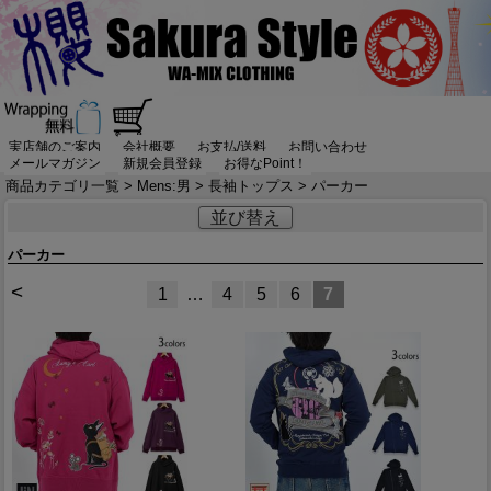
実店舗のご案内
会社概要
お支払/送料
お問い合わせ
メールマガジン
新規会員登録
お得なPoint！
商品カテゴリ一覧
>
Mens:男
>
長袖トップス
> パーカー
並び替え
パーカー
<
1
…
4
5
6
7