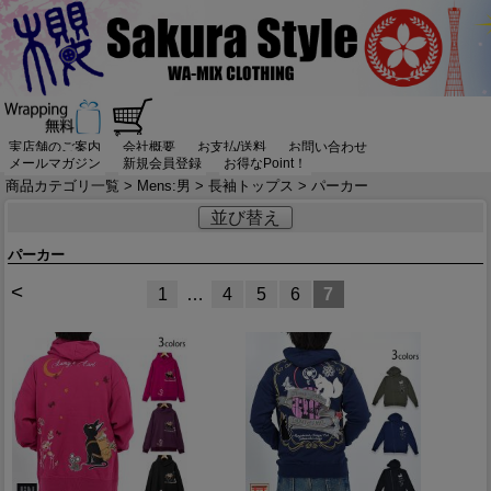
実店舗のご案内
会社概要
お支払/送料
お問い合わせ
メールマガジン
新規会員登録
お得なPoint！
商品カテゴリ一覧
>
Mens:男
>
長袖トップス
> パーカー
並び替え
パーカー
<
1
…
4
5
6
7