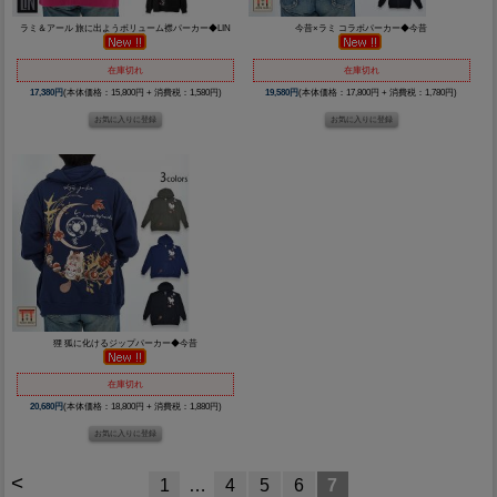
ラミ＆アール 旅に出ようボリューム襟パーカー◆LIN
今昔×ラミ コラボパーカー◆今昔
在庫切れ
在庫切れ
17,380円
(本体価格：15,800円 + 消費税：1,580円)
19,580円
(本体価格：17,800円 + 消費税：1,780円)
狸 狐に化けるジップパーカー◆今昔
在庫切れ
20,680円
(本体価格：18,800円 + 消費税：1,880円)
<
1
…
4
5
6
7