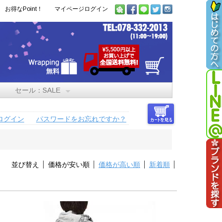
お得なPoint！
マイページログイン
セール：SALE
ログイン
パスワードをお忘れですか？
並び替え
価格が安い順
価格が高い順
新着順