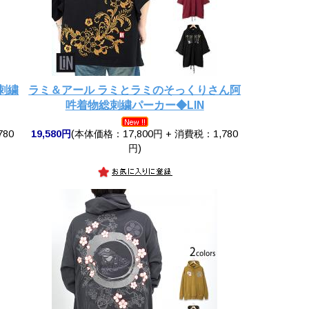
刺繍
ラミ＆アール ラミとラミのそっくりさん阿
吽着物総刺繍パーカー◆LIN
780
19,580円
(本体価格：17,800円 + 消費税：1,780
円)