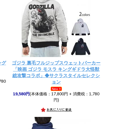
ング
ゴジラ 裏毛フルジップスウェットパーカー
「映画 ゴジラ モスラ キングギドラ大怪獣
総攻撃コラボ」◆サクラスタイルセレクシ
780
ョン
19,580円
(本体価格：17,800円 + 消費税：1,780
円)