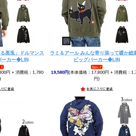
べる黒兎」ドルマンス
ラミ＆アール みんな寄り添って暖か総
ーカー◆LIN
ビッグパーカー◆LIN
00円 + 消費税：1,780
19,580円
(本体価格：17,800円 + 消費税：1,
)
円)