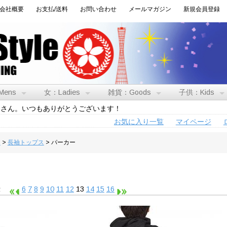
会社概要
お支払/送料
お問い合わせ
メールマガジン
新規会員登録
Mens
女：Ladies
雑貨：Goods
子供：Kids
トさん。いつもありがとうございます！
お気に入り一覧
マイページ
男
>
長袖トップス
> パーカー
表示
6
7
8
9
10
11
12
13
14
15
16