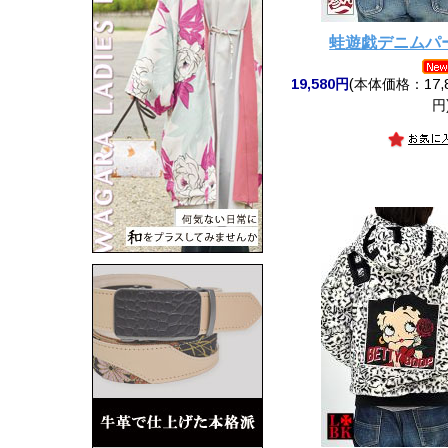
蛙遊戯デニムパ
19,580円
(本体価格：17,8
円