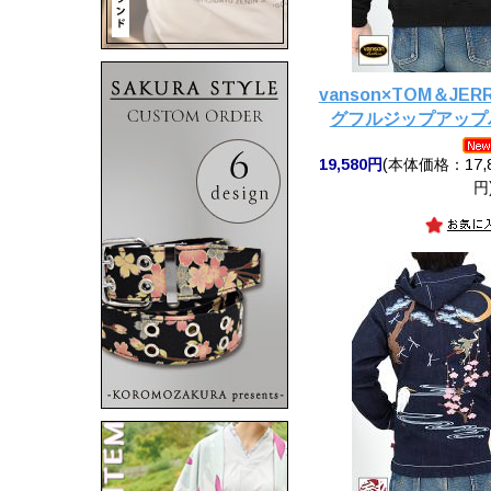
vanson×TOM＆JE
グフルジップアップパ
19,580円
(本体価格：17,8
円