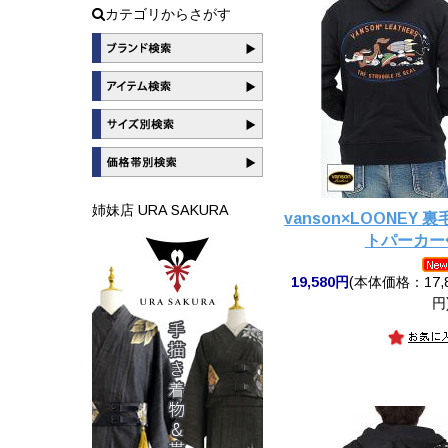
カテゴリからさがす
姉妹店 URA SAKURA
vanson×LOONEY
トパーカー◆
19,580円
(本体価格：17,8
円