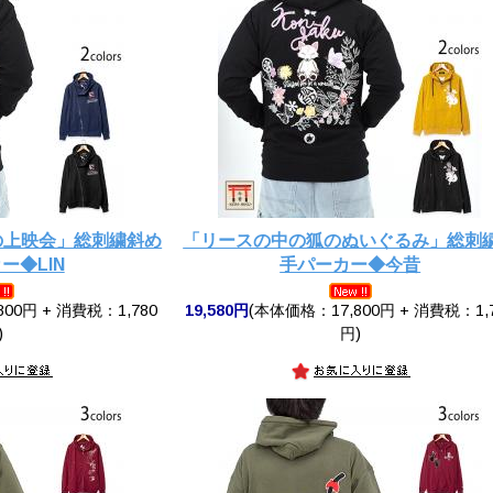
の上映会」総刺繍斜め
「リースの中の狐のぬいぐるみ」総刺
ー◆LIN
手パーカー◆今昔
00円 + 消費税：1,780
19,580円
(本体価格：17,800円 + 消費税：1,
)
円)