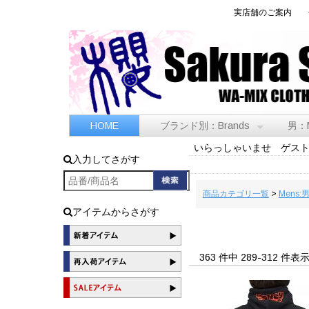
実店舗のご案内
HOME
ブランド別：Brands
男：
いらっしゃいませ ゲス
入力してさがす
商品カテゴリ一覧
>
Mens:
アイテムからさがす
363 件中 289-312 件