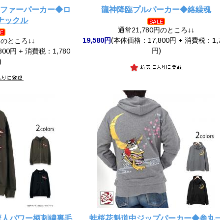
ェイクファーパーカー◆ロ
龍神降臨プルパーカー◆絡繰魂
ナックル
通常21,780円のところ↓↓
19,580円
(本体価格：17,800円 + 消費税：1,
円のところ↓↓
円)
00円 + 消費税：1,780
)
魔人パワー柄刺繍裏毛
蛙桜花魁道中ジップパーカー◆参丸