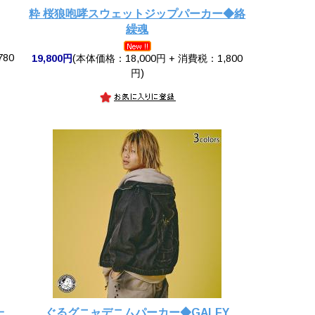
粋 桜狼咆哮スウェットジップパーカー◆絡
繰魂
780
19,800円
(本体価格：18,000円 + 消費税：1,800
円)
一
ぐるグニャデニムパーカー◆GALFY