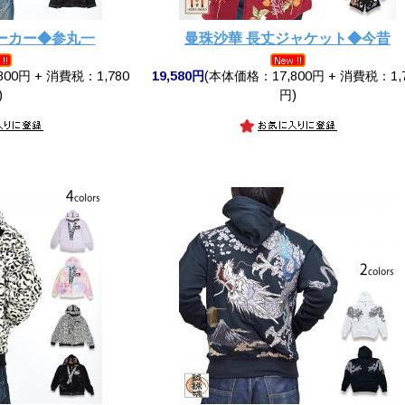
ーカー◆参丸一
曼珠沙華 長丈ジャケット◆今昔
00円 + 消費税：1,780
19,580円
(本体価格：17,800円 + 消費税：1,
)
円)