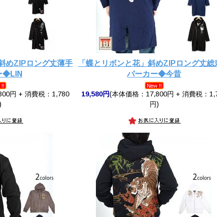
斜めZIPロング丈薄手
「蝶とリボンと花」斜めZIPロング丈総
◆LIN
パーカー◆今昔
00円 + 消費税：1,780
19,580円
(本体価格：17,800円 + 消費税：1,
)
円)