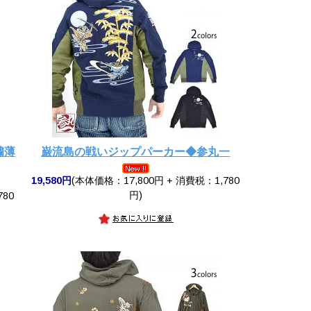
繍薄
巌流島の戦いジップパーカー◆参丸一
19,580円
(本体価格：17,800円 + 消費税：1,780
円)
780