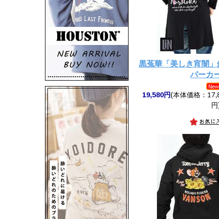
黒菟華「美しき宵闇」
パーカー
19,580円
(本体価格：17,8
円