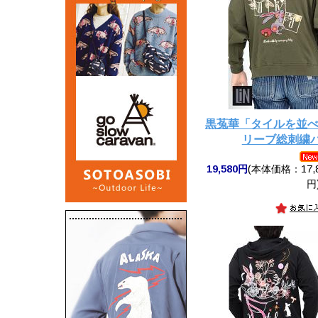
黒菟華「タイルを並
リーブ総刺繍パ
19,580円
(本体価格：17,8
円