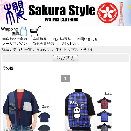
実店舗のご案内
会社概要
お支払/送料
お問い合わせ
メールマガジン
新規会員登録
お得なPoint！
商品カテゴリ一覧
>
Mens:男
>
半袖トップス
> その他
並び替え
その他
1