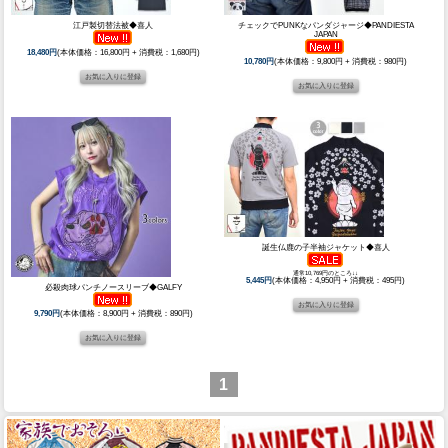
江戸製切替法被◆喜人
チェックでPUNKなパンダジャージ◆PANDIESTA
JAPAN
18,480円
(本体価格：16,800円 + 消費税：1,680円)
10,780円
(本体価格：9,800円 + 消費税：980円)
誕生仏鹿の子半袖ジャケット◆喜人
通常10,769円のところ↓↓
5,445円
(本体価格：4,950円 + 消費税：495円)
必殺肉球パンチノースリーブ◆GALFY
9,790円
(本体価格：8,900円 + 消費税：890円)
1