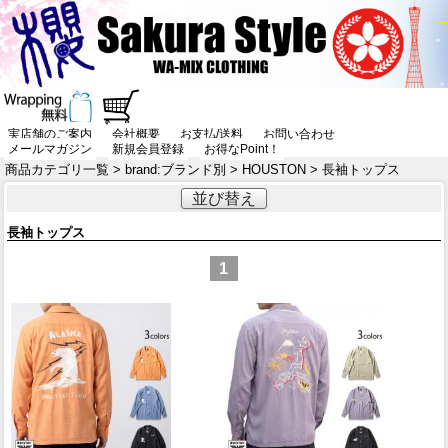
実店舗のご案内
会社概要
お支払/送料
お問い合わせ
メールマガジン
新規会員登録
お得なPoint！
商品カテゴリ一覧
>
brand:ブランド別
>
HOUSTON
> 長袖トップス
並び替え
長袖トップス
1