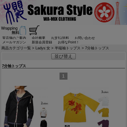
実店舗のご案内
会社概要
お支払/送料
お問い合わせ
メールマガジン
新規会員登録
お得なPoint！
商品カテゴリ一覧
>
Ladys:女
>
半端袖トップス
> 7分袖トップス
並び替え
7分袖トップス
1