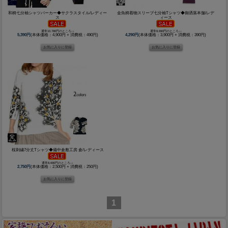
和柄七分袖シャツパーカー◆サクラスタイル/レディー
金魚柄着物スリーブ七分袖Tシャツ◆御洒落本舗/レデ
ス
ィース
通常10,780円のところ↓↓
通常8,690円のところ↓↓
5,390円
(本体価格：4,900円 + 消費税：490円)
4,290円
(本体価格：3,900円 + 消費税：390円)
桜刺繍7分丈Tシャツ◆備中倉敷工房 倉/レディース
通常8,690円のところ↓↓
2,750円
(本体価格：2,500円 + 消費税：250円)
1