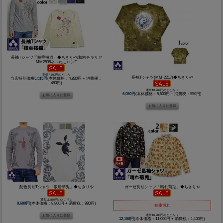
長袖Tシャツ「枝垂桜猫」◆ちきりや/和柄チキリヤ
MM2535ネコねこロンT
定価7,590円のところ
長袖Tシャツ(MM-2217)◆ちきりや
当店特別価格
5,313円
(本体価格：4,830円 + 消費税：
483円)
通常10,769円のところ↓↓
6,050円
(本体価格：5,500円 + 消費税：550円)
配色長袖Tシャツ「浪唐草兎」◆ちきりや
ガーゼ長袖シャツ「晴れ菊兎」◆ちきりや
通常11,880円のところ↓↓
9,680円
(本体価格：8,800円 + 消費税：880円)
在庫切れ
通常16,280円のところ↓↓
12,100円
(本体価格：11,000円 + 消費税：1,100円)