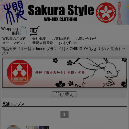
実店舗のご案内
会社概要
お支払/送料
お問い合わせ
メールマガジン
新規会員登録
お得なPoint！
商品カテゴリ一覧
>
brand:ブランド別
>
CHIKIRIYA(ちきりや)
> 長袖トッ
プス
並び替え
長袖トップス
1